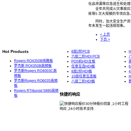
化品泄漏等应急逃生和处理
全年共完成火灾事故应急
练等5 次大规模的专项应急
同时，加大安全生产资金投
年未发生一起违规现象。
< 上页
下页 >
Hot Products
8层2阶PCB
六层二阶HDI PCB
Rogers RO4350B线路板
POS机HDI主板
罗杰斯 RO4350B高频板
任意互连HDI板
罗杰斯Rogers RO4003C高
8层2阶HDI板
频板
10层任意互连板
罗杰斯Rogers RO6035高频
八层二阶HDI板
板
Rogers RT/duroid 5880高频
快捷的响应
板
30分钟报价回复 ,1小时工程
响应 ,24小时技术支持.