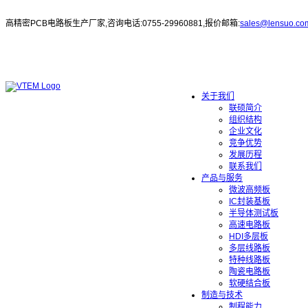
高精密PCB电路板生产厂家,咨询电话:0755-29960881,报价邮箱:
sales@lensuo.co
关于我们
联硕简介
组织结构
企业文化
竞争优势
发展历程
联系我们
产品与服务
微波高频板
IC封装基板
半导体测试板
高速电路板
HDI多层板
多层线路板
特种线路板
陶瓷电路板
软硬结合板
制造与技术
制程能力