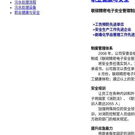
污水处理流程
污水处理设备
联硕精密电子安全管理制
职业健康与安全
>工伤预防先进单位
>安全生产工作先进企业
>剧毒化学品管理工作先进
制度管理体系
2008 年，公司安委会
制成《联硕精密电子安全管
将安全责任落实到人，实现
承诺书，公司首次以责任承
8 月份，联硕精密电子
工健康体检；通过以上的安
安全培训
让员工在各种内训和外训中
子将国家《消防法》、《职
训人数达2055 人；
加强特殊岗位的安全培训，全
训，对消防控制室人员组织
方政府部门的相关规定。
提升应急能力
将原来每年固定的消防演习