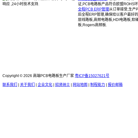
响应 ,24小时技术支持.
证,PCB电路板产品符合欧盟ROHS环
全程PCB ERP管理
从订单接受,生产
后全程ERP管理,确保给以客户最好
层线路板,高频电路板,HDI电路板,软
板,Rogers高频板.
Copyright © 2026 高端PCB电路板生产厂家
粤ICP备15027621号
联系我们
|
关于我们
|
企业文化
|
招贤纳士
|
网站地图
|
制程能力
|
报价邮箱