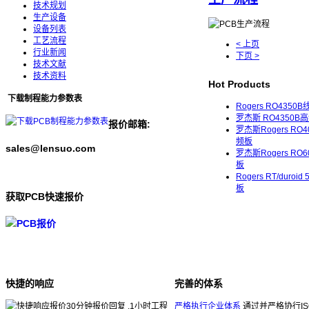
技术规划
生产设备
设备列表
工艺流程
< 上页
行业新闻
下页 >
技术文献
技术资料
Hot Products
下载制程能力参数表
Rogers RO4350
罗杰斯 RO4350B
报价邮箱:
罗杰斯Rogers RO4
频板
sales@lensuo.com
罗杰斯Rogers RO
板
Rogers RT/duroid
板
获取PCB快速报价
快捷的响应
完善的体系
30分钟报价回复 ,1小时工程
严格执行企业体系
通过并严格协行ISO