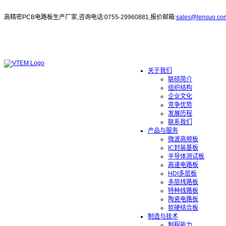
高精密PCB电路板生产厂家,咨询电话:0755-29960881,报价邮箱:
sales@lensuo.co
关于我们
联硕简介
组织结构
企业文化
竞争优势
发展历程
联系我们
产品与服务
微波高频板
IC封装基板
半导体测试板
高速电路板
HDI多层板
多层线路板
特种线路板
陶瓷电路板
软硬结合板
制造与技术
制程能力