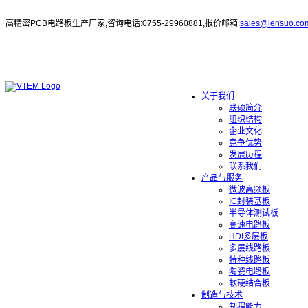
高精密PCB电路板生产厂家,咨询电话:0755-29960881,报价邮箱:
sales@lensuo.co
关于我们
联硕简介
组织结构
企业文化
竞争优势
发展历程
联系我们
产品与服务
微波高频板
IC封装基板
半导体测试板
高速电路板
HDI多层板
多层线路板
特种线路板
陶瓷电路板
软硬结合板
制造与技术
制程能力