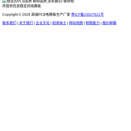
联硕品质,坚若磐石! 联硕始
终提供优良稳定的线路板.
Copyright © 2026 高端PCB电路板生产厂家
粤ICP备15027621号
联系我们
|
关于我们
|
企业文化
|
招贤纳士
|
网站地图
|
制程能力
|
报价邮箱