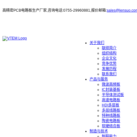
高精密PCB电路板生产厂家,咨询电话:0755-29960881,报价邮箱:
sales@lensuo.co
关于我们
联硕简介
组织结构
企业文化
竞争优势
发展历程
联系我们
产品与服务
微波高频板
IC封装基板
半导体测试板
高速电路板
HDI多层板
多层线路板
特种线路板
陶瓷电路板
软硬结合板
制造与技术
制程能力