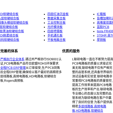
HDI软硬结合板
四层红油沉金板
IC载板
八层软硬结合板
数据采集主板
盲槽加喇叭
摄像头模组软硬结合板
工业控制主板
高难度双面
6层软硬结合板
光纤模块板
蓝胶PCB
4层黑油软硬结合板
四层喷锡板
Isola FR
HDI刚柔结合板
手机通孔板
370HR 高
数码软硬结合板
平板电脑主板
厚铜板
完善的体系
优质的服务
严格执行企业体系
通过并严格协行ISO9001认
L
联硕电路一直在不断努力提
证,PCB电路板产品符合欧盟ROHS环保要求.
PCB电路板的质量以求接近完
全程PCB ERP管理
从订单接受,生产PCB到售
美无瑕,联硕电路不仅有严格完
后全程ERP管理,确保给以客户最好的高精密多
整的品管系统,还具备世界级的
层线路板,高频电路板,HDI电路板,软硬结合
测试设备和实验室.联硕电路非
板,Rogers高频板.
常重视PCB电路板的质量管控,
提高工作效率来提高PCB电路
板的生产效率和产出.联硕电路
专业细心的态度以及完整的品
管系统为联硕电路在客户中赢
得了良好的信誉.为客户提供高
精密
多层线路板
,
高频电路
板
,
HDI电路板
,
软硬结合