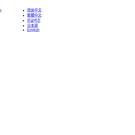
m
简体中文
繁體中文
한글버전
日本語
English