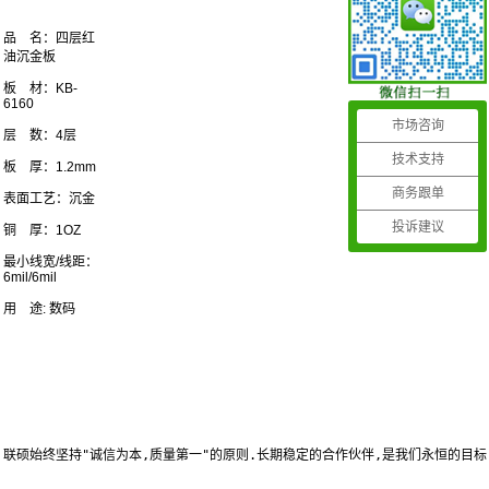
品 名：四层红
油沉金板
板 材：
KB-
6160
市场咨询
层 数：4层
技术支持
板 厚：1.2mm
商务跟单
表面工艺：沉金
投诉建议
铜 厚：1OZ
最小线宽/线距：
6mil/6mil
用 途: 数码
联硕始终坚持"诚信为本,质量第一"的原则.长期稳定的合作伙伴,是我们永恒的目标