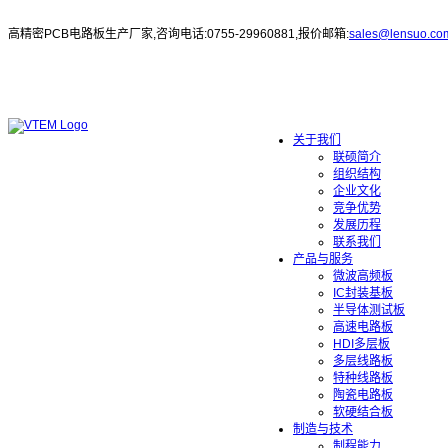
高精密PCB电路板生产厂家,咨询电话:0755-29960881,报价邮箱:
sales@lensuo.co
关于我们
联硕简介
组织结构
企业文化
竞争优势
发展历程
联系我们
产品与服务
微波高频板
IC封装基板
半导体测试板
高速电路板
HDI多层板
多层线路板
特种线路板
陶瓷电路板
软硬结合板
制造与技术
制程能力