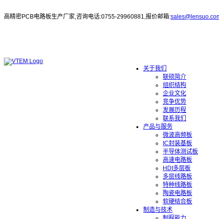
高精密PCB电路板生产厂家,咨询电话:0755-29960881,报价邮箱:
sales@lensuo.co
关于我们
联硕简介
组织结构
企业文化
竞争优势
发展历程
联系我们
产品与服务
微波高频板
IC封装基板
半导体测试板
高速电路板
HDI多层板
多层线路板
特种线路板
陶瓷电路板
软硬结合板
制造与技术
制程能力